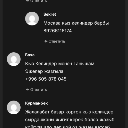
Ответить
Sekret
Москва кыз келиндер барбы
89266116174
Ответить
Баха
Кыз Келиндер менен Танышам
Эжелер жазгыла
+996 505 878 045
Ответить
Курманбек
Жалалабат базар коргон кыз келиндер
сырдашканы жигит керек болсо жазыб
койгула ало деп кой оз жазам ватсаб