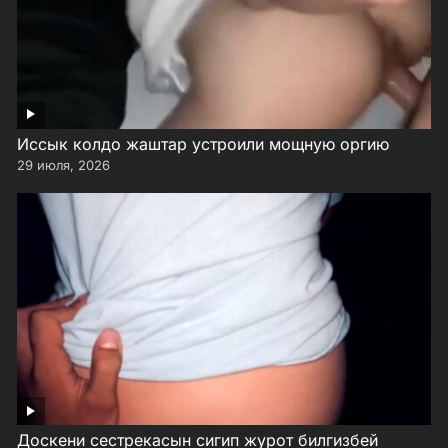
Иссык колдо жаштар устроили мощную оргию
29 июля, 2026
Доскени сестрекасын сигип журот билгизбей