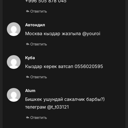
+996 505 878 045
Ответить
Автондил
Москва кыздар жазгыла @youroi
Ответить
Куба
Кыздар керек ватсап 0556020595
Ответить
Alum
Бишкек ушундай сакалчик барбы?)
телеграм @t_t03121
Ответить