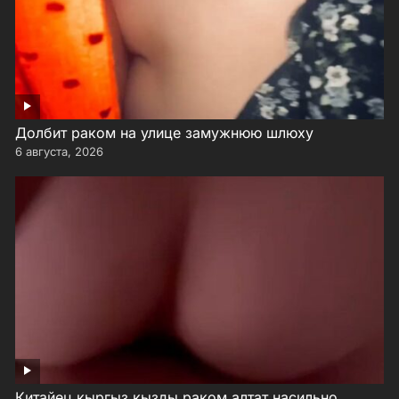
Долбит раком на улице замужнюю шлюху
6 августа, 2026
Китайец кыргыз кызды раком алтат насильно