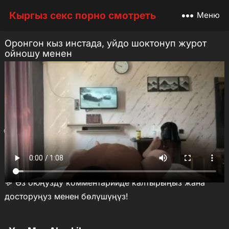
Кыргыз секс порно смотреть
Меню
Оронгон кыз инстада, уйдо шоктонуп журот
ойношу менен
Жаш кыз секс
16 июня, 2026
Достор, бул видеону сөзсүз көргүлө!
👉 Күндөгө сонун кыздар жана VIP видео Telegram-
каналдан чыгат.
🌐 Москва кыздар үчүн эс алуу:
moskvakyz.com
💰 Телефон аркылуу акча иштегиңиз келеби? Кир:
Сигма спорт ставка
💬 Өз оюңузду комментарийде калтырыңыз жана
досторуңуз менен бөлүшүңүз!