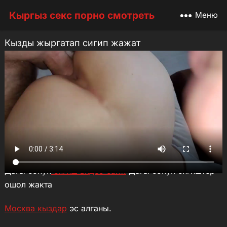
Кыргыз секс порно смотреть
Меню
Кызды жыргатап сигип жажат
Анал секс
17 мая, 2026
Телеграм сигиш канал
биздин телеграмм канал
кошулгула, эн биринчи сонун кыргызча сигиштерди
коросунор! Дагы сигиштер телеграмда.
Акча иштешти уйрон телефон менен —
телеграмга
кир
Дагы сонун
сигиш видео сайт.
Дагы сонун сигиштер
ошол жакта
Москва кыздар
эс алганы.