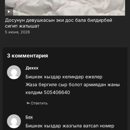
Досунун девушкасын эки дос бала билдирбей
сигип жатышат
5 июня, 2026
3 комментария
Деххх
Бишкек кыздар келиндер ежелер
Жаза бергиле сыр болот армиядан жаны
келдим 505406640
Ответить
Бек
Бишкек кыздар жазгыла ватсап номер