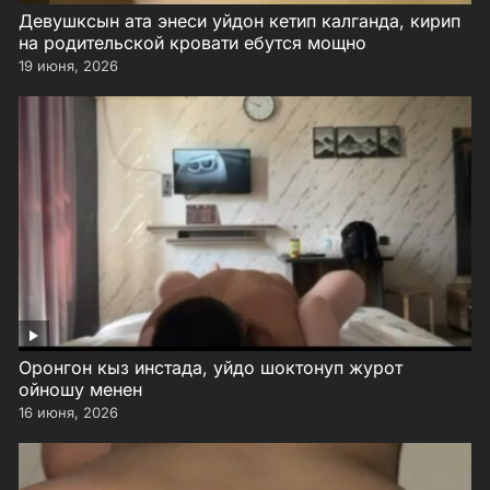
Девушксын ата энеси уйдон кетип калганда, кирип
на родительской кровати ебутся мощно
19 июня, 2026
Оронгон кыз инстада, уйдо шоктонуп журот
ойношу менен
16 июня, 2026