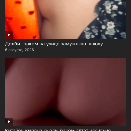
Долбит раком на улице замужнюю шлюху
6 августа, 2026
Китайец кыргыз кызды раком алтат насильно