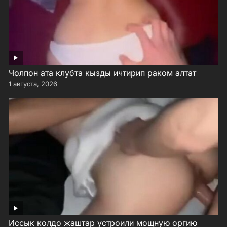
Чолпон ата клубта кызды ичтирип раком алтат
1 августа, 2026
Иссык колдо жаштар устроили мощную оргию