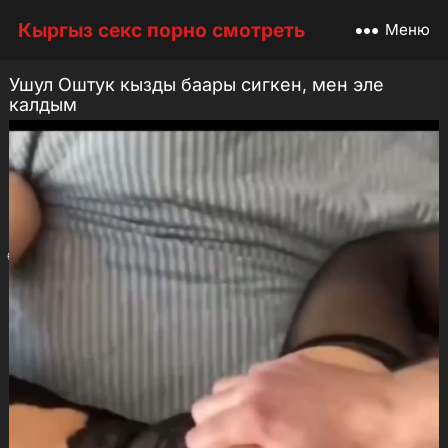
Кыргыз секс порно смотреть
Меню
Ушул Оштук кызды баары сигкен, мен эле
калдым
Жаш кыз секс
2 июня, 2026
Достор, бул видеону сөзсүз көргүлө!
👉 Күндөгө сонун кыздар жана VIP видео Telegram-
каналдан чыгат.
🌐 Москва кыздар үчүн эс алуу:
kyrgyz-kyzdar.com
💰 Телефон аркылуу акча иштегиңиз келеби? Кир:
Сигма спорт ставка
💬 Өз оюңузду комментарийде калтырыңыз жана
досторуңуз менен бөлүшүңүз!