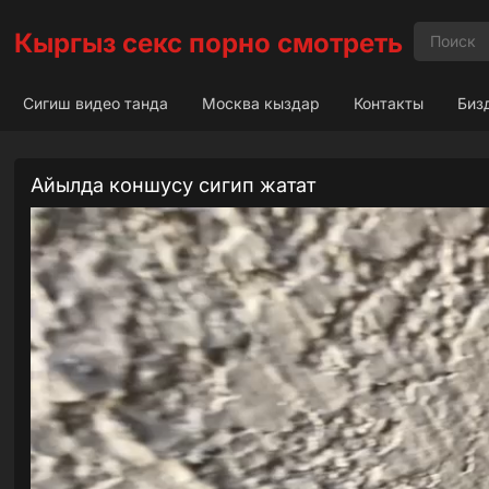
Кыргыз секс порно смотреть
Сигиш видео танда
Москва кыздар
Контакты
Биз
Айылда коншусу сигип жатат
Анал секс
admin
17 мая, 2026
·
Нет комментария
Телеграм сигиш канал
биздин телеграмм канал кошу
Дагы сигиштер телеграмда.
Акча иштешти уйрон телефон менен —
телеграмга
Дагы сонун
сигиш видео сайт.
Дагы сонун сигиштер
Москва кыздар
эс алганы.