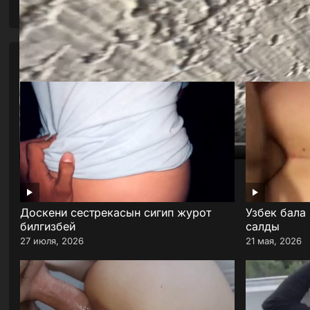
You May Also Like
Доскени сестрекасын сигип журот
Узбек бала
билгизбей
салды
27 июля, 2026
21 мая, 2026