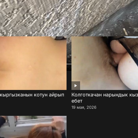
 кыргызканын котун айрып
Колготкачан нарындык кыз
ебет
19 мая, 2026