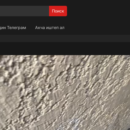
Поиск
дин Телеграм
Акча иштеп ал
лгула, эн биринчи сонун кыргызча сигиштерди коросуно
 кир
 ошол жакта