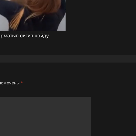
арматып сигип койду
 помечены
*